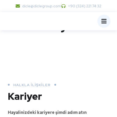
dicle@diclegroup.com
+90 (324) 221 74 32
Kariyer
HALKLA İLIŞKILER
Kariyer
Hayalinizdeki kariyere şimdi adım atın